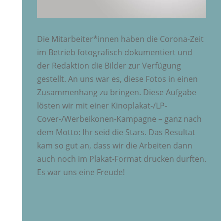
Die Mitarbeiter*innen haben die Corona-Zeit
im Betrieb fotografisch dokumentiert und
der Redaktion die Bilder zur Verfügung
gestellt. An uns war es, diese Fotos in einen
Zusammenhang zu bringen. Diese Aufgabe
lösten wir mit einer Kinoplakat-/LP-
Cover-/Werbeikonen-Kampagne – ganz nach
dem Motto: Ihr seid die Stars. Das Resultat
kam so gut an, dass wir die Arbeiten dann
auch noch im Plakat-Format drucken durften.
Es war uns eine Freude!